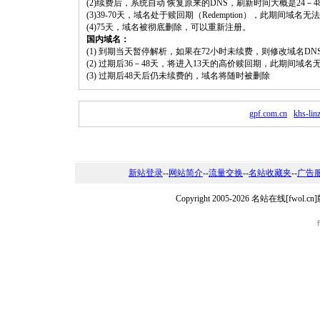
(2)续费后，系统自动 恢复原来的DNS，刷新时间大概是24－4
(3)39-70天，域名处于赎回期（Redemption），此期间域
(4)75天，域名被彻底删除，可以重新注册。
国内域名：
(1) 到期当天暂停解析，如果在72小时未续费，则修改域名D
(2) 过期后36－48天，将进入13天的高价赎回期，此期间域名
(3) 过期后48天后仍未续费的，域名将随时被删除
gpf.com.cn
khs-linz
新站登录
--
网站简介
--
流量交换
--
名站收藏夹
--
广告
Copyright 2005-2026 名站在线[fw