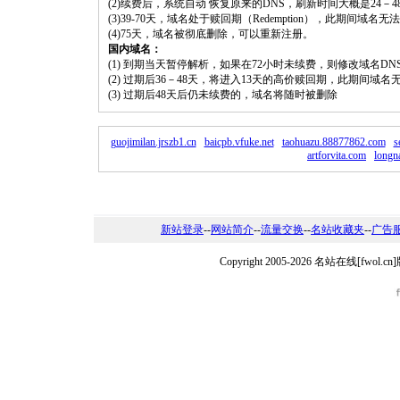
(2)续费后，系统自动 恢复原来的DNS，刷新时间大概是24－4
(3)39-70天，域名处于赎回期（Redemption），此期间域
(4)75天，域名被彻底删除，可以重新注册。
国内域名：
(1) 到期当天暂停解析，如果在72小时未续费，则修改域名D
(2) 过期后36－48天，将进入13天的高价赎回期，此期间域名
(3) 过期后48天后仍未续费的，域名将随时被删除
guojimilan.jrszb1.cn
baicpb.vfuke.net
taohuazu.88877862.com
s
artforvita.com
longn
新站登录
--
网站简介
--
流量交换
--
名站收藏夹
--
广告
Copyright 2005-2026 名站在线[fw