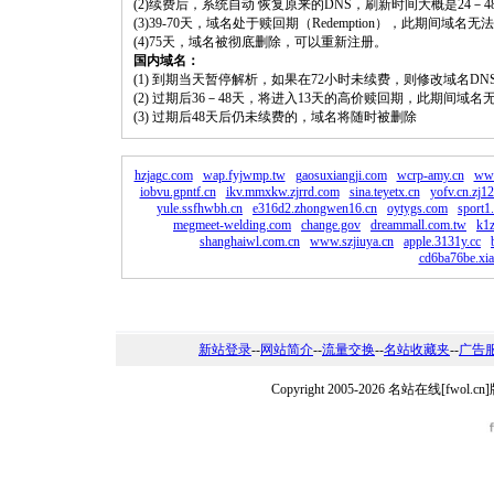
(2)续费后，系统自动 恢复原来的DNS，刷新时间大概是24－4
(3)39-70天，域名处于赎回期（Redemption），此期间域
(4)75天，域名被彻底删除，可以重新注册。
国内域名：
(1) 到期当天暂停解析，如果在72小时未续费，则修改域名D
(2) 过期后36－48天，将进入13天的高价赎回期，此期间域名
(3) 过期后48天后仍未续费的，域名将随时被删除
hzjagc.com
wap.fyjwmp.tw
gaosuxiangji.com
wcrp-amy.cn
www
iobvu.gpntf.cn
ikv.mmxkw.zjrrd.com
sina.teyetx.cn
yofv.cn.zj1
yule.ssfhwbh.cn
e316d2.zhongwen16.cn
oytygs.com
sport1.
megmeet-welding.com
change.gov
dreammall.com.tw
k1z
shanghaiwl.com.cn
www.szjiuya.cn
apple.3131y.cc
cd6ba76be.xi
新站登录
--
网站简介
--
流量交换
--
名站收藏夹
--
广告
Copyright 2005-2026 名站在线[fw