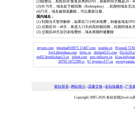
(2)续费后，系统自动 恢复原来的DNS，刷新时间大概是24－4
(3)39-70天，域名处于赎回期（Redemption），此期间域
(4)75天，域名被彻底删除，可以重新注册。
国内域名：
(1) 到期当天暂停解析，如果在72小时未续费，则修改域名D
(2) 过期后36－48天，将进入13天的高价赎回期，此期间域名
(3) 过期后48天后仍未续费的，域名将随时被删除
itryzen.com
tjjinghai016975.11467.com
noubin.cn
91snnid.7230
lvivl.dingqihua.com
fzrjjc.cn
zhishaji521.com
02c2e24.
eef02.lirenfuchan13.cn
zghajt.com
new.jnfkxxjs.cn
k1qa.holystat
20795.1672299.cc
b7.jjyppnccf17.cn
qwertypanda.
新站登录
--
网站简介
--
流量交换
--
名站收藏夹
--
广告
Copyright 2005-2026 名站在线[fw