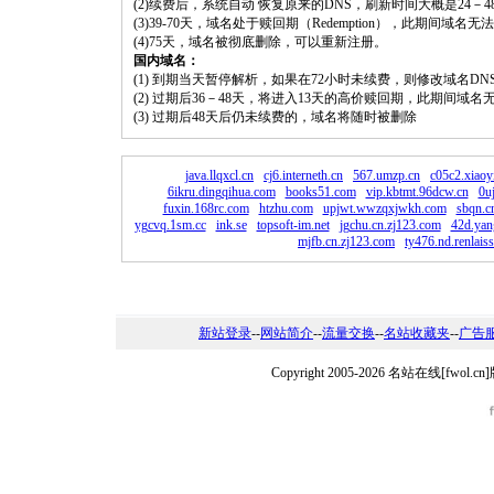
(2)续费后，系统自动 恢复原来的DNS，刷新时间大概是24－4
(3)39-70天，域名处于赎回期（Redemption），此期间域
(4)75天，域名被彻底删除，可以重新注册。
国内域名：
(1) 到期当天暂停解析，如果在72小时未续费，则修改域名D
(2) 过期后36－48天，将进入13天的高价赎回期，此期间域名
(3) 过期后48天后仍未续费的，域名将随时被删除
java.llqxcl.cn
cj6.interneth.cn
567.umzp.cn
c05c2.xiaoy
6ikru.dingqihua.com
books51.com
vip.kbtmt.96dcw.cn
0u
fuxin.168rc.com
htzhu.com
upjwt.wwzqxjwkh.com
sbqn.c
ygcvq.1sm.cc
ink.se
topsoft-im.net
jgchu.cn.zj123.com
42d.yan
mjfb.cn.zj123.com
ty476.nd.renlais
新站登录
--
网站简介
--
流量交换
--
名站收藏夹
--
广告
Copyright 2005-2026 名站在线[fw