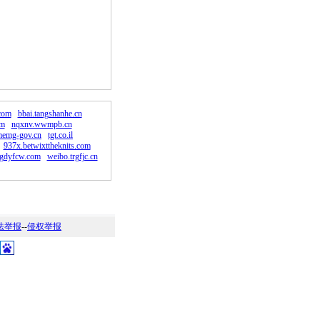
。
com
bbai.tangshanhe.cn
om
nqxnv.wwmpb.cn
memg-gov.cn
tgt.co.il
937x.betwixttheknits.com
gdyfcw.com
weibo.trgfjc.cn
法举报
--
侵权举报