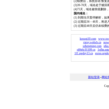
(2)续费后，系统自动 恢复
(3)39-70天，域名处于赎
(4)75天，域名被彻底删
国内域名：
(1) 到期当天暂停解析，
(2) 过期后36－48天，
(3) 过期后48天后仍未续
kosugi10.com
www.xw-
viexy.wpbcb.cn
powe
szhengtong.com
u6a.
q84eh.01109.cn
1qfhn.mtc
1f1.zqqlzy13.cn
esroo.orgde
新站登录
--
网站
Co