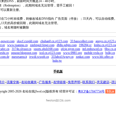
原来的DNS，刷新时间大概是24－48小时。
回期（Redemption），此期间域名无法管理，需手工赎回！
除，可以重新注册。
如果在72小时未续费，则修改域名DNS指向 广告页面（停放）；35天内，可以自动续费
将进入13天的高价赎回期，此期间域名无法管理。
费的，域名将随时被删除
power.com
skscf.cxzgld.com
chuhan0.cn.zj123.com
33.basscollect.com
apnyo.cn.zj123.
r.ee
www.ruanmu.cn
xinfengzl.fengj.com
dbllu.qdijm.com
196284.cc
lenhu.cn.zj123.c
cafec.cn
3174n.slvuor.cn
sports.qhsh168.com
qfcig.njynt.com
itel.embowed.cn
6hw.cx-
eshi.cn
upuout.blogspot.com
jcol.cn.zj123.com
www.0981.org
mobile.vrslu.cn
bslkj.cn
.com.de
nursesarea.it
ivwdi.wxspb.cn
333abcd.fwgzy.cn
xmkzc.com
www.hfc.o8re.cn
hulq.tw
手机版
简介
--
流量交换
--
名站收藏夹
--
广告服务
--
友情链接
--
免责声明
--
联系我们
--
意见建议
--
违
pyright 2005-2026 名站在线[fwol.cn]版权所有 经营许可证：
粤ICP备17047754号
51La