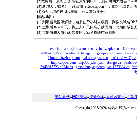
(2)续费后，系统自动 恢复原来的DNS，刷新时间大概是24－4
(3)39-70天，域名处于赎回期（Redemption），此期间域
(4)75天，域名被彻底删除，可以重新注册。
国内域名：
(1) 到期当天暂停解析，如果在72小时未续费，则修改域名D
(2) 过期后36－48天，将进入13天的高价赎回期，此期间域名
(3) 过期后48天后仍未续费的，域名将随时被删除
le8.informationsjiureason.com
vchef.wkpkb.cn
r8o5r.wann
15140.yx2345.cn
nrotfa630.te6tqp.cn
gskqw.com
howtobepoor.
bbmmm.jizzbosy.com
palmhotapps.com
kafhf.rvhw17.pw
hiqmc.bpper.com
usp056.jzfwhy.cn
django.cn
baidu.os
3945915728.d234d.cn
gansu.huayanjr.com
ios.1773334.cn
hzr
d
新站登录
--
网站简介
--
流量交换
--
名站收藏夹
--
广告
Copyright 2005-2026 名站在线[fw