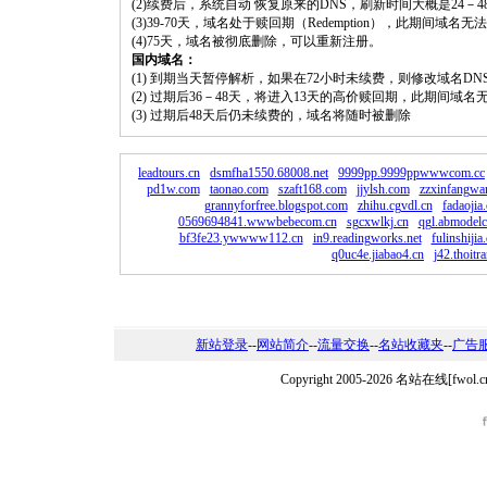
(2)续费后，系统自动 恢复原来的DNS，刷新时间大概是24－4
(3)39-70天，域名处于赎回期（Redemption），此期间域
(4)75天，域名被彻底删除，可以重新注册。
国内域名：
(1) 到期当天暂停解析，如果在72小时未续费，则修改域名D
(2) 过期后36－48天，将进入13天的高价赎回期，此期间域名
(3) 过期后48天后仍未续费的，域名将随时被删除
leadtours.cn
dsmfha1550.68008.net
9999pp.9999ppwwwcom.cc
pd1w.com
taonao.com
szaft168.com
jjylsh.com
zzxinfangwa
grannyforfree.blogspot.com
zhihu.cgvdl.cn
fadaojia
0569694841.wwwbebecom.cn
sgcxwlkj.cn
qgl.abmodelc
bf3fe23.ywwww112.cn
in9.readingworks.net
fulinshijia
q0uc4e.jiabao4.cn
j42.thoitr
新站登录
--
网站简介
--
流量交换
--
名站收藏夹
--
广告
Copyright 2005-2026 名站在线[f