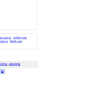
。
en.com.cn
gzjljmy.com
exun.cn
dhzds.com
法举报
--
侵权举报