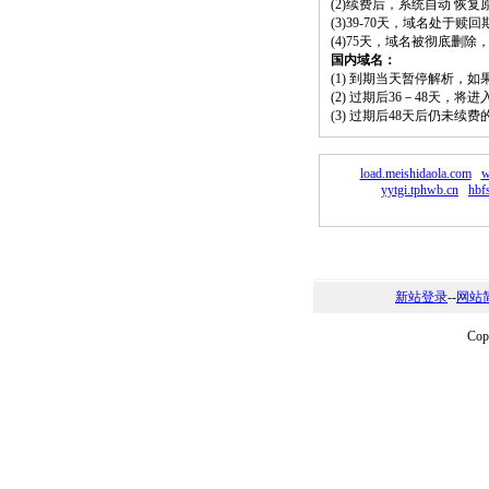
(2)续费后，系统自动 恢复
(3)39-70天，域名处于赎
(4)75天，域名被彻底删
国内域名：
(1) 到期当天暂停解析，
(2) 过期后36－48天，
(3) 过期后48天后仍未续
load.meishidaola.com
w
yytgi.tphwb.cn
hbf
新站登录
--
网站
Co