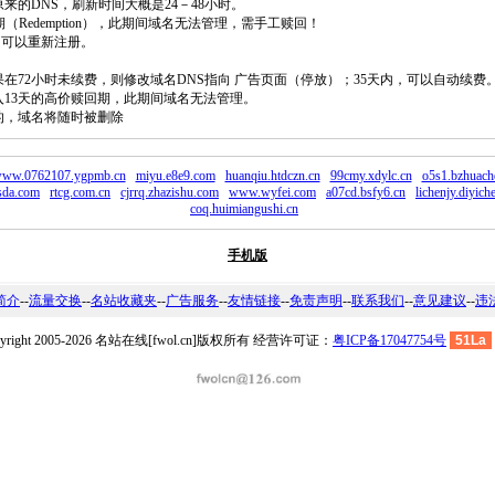
原来的DNS，刷新时间大概是24－48小时。
回期（Redemption），此期间域名无法管理，需手工赎回！
除，可以重新注册。
如果在72小时未续费，则修改域名DNS指向 广告页面（停放）；35天内，可以自动续费
将进入13天的高价赎回期，此期间域名无法管理。
费的，域名将随时被删除
ww.0762107.ygpmb.cn
miyu.e8e9.com
huanqiu.htdczn.cn
99cmy.xdylc.cn
o5s1.bzhuach
sda.com
rtcg.com.cn
cjrrq.zhazishu.com
www.wyfei.com
a07cd.bsfy6.cn
lichenjy.diyich
coq.huimiangushi.cn
手机版
简介
--
流量交换
--
名站收藏夹
--
广告服务
--
友情链接
--
免责声明
--
联系我们
--
意见建议
--
违
pyright 2005-2026 名站在线[fwol.cn]版权所有 经营许可证：
粤ICP备17047754号
51La