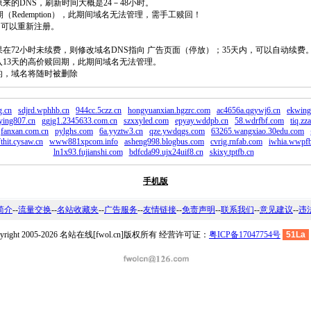
原来的DNS，刷新时间大概是24－48小时。
回期（Redemption），此期间域名无法管理，需手工赎回！
除，可以重新注册。
如果在72小时未续费，则修改域名DNS指向 广告页面（停放）；35天内，可以自动续费
将进入13天的高价赎回期，此期间域名无法管理。
费的，域名将随时被删除
g.cn
sdjrd.wphhb.cn
944cc.5czz.cn
hongyuanxian.hgzrc.com
ac4656a.qgywj6.cn
ekwing
ying807.cn
ggjg1.2345633.com.cn
szxxyled.com
epyay.wddpb.cn
58.wdrfbf.com
tiq.zz
fanxan.com.cn
pylghs.com
6a.yyztw3.cn
qze.ywdqgs.com
63265.wangxiao.30edu.com
thit.cysaw.cn
www881xpcom.info
asheng998.blogbus.com
cvrig.rnfab.com
iwhia.wwpfb
ln1x93.fujianshi.com
bdfcda99.ujx24uif8.cn
skixy.tptfb.cn
手机版
简介
--
流量交换
--
名站收藏夹
--
广告服务
--
友情链接
--
免责声明
--
联系我们
--
意见建议
--
违
pyright 2005-2026 名站在线[fwol.cn]版权所有 经营许可证：
粤ICP备17047754号
51La