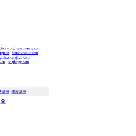
。
.bxvw.org
pyc.hyreng.com
argu.cn
bairtc.vnanke.com
gwhxe.cn.zj123.com
.cn
jxi.tjhejgg.com
法举报
--
侵权举报