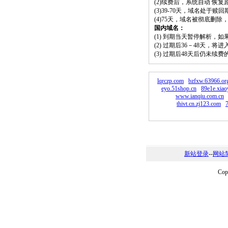
(2)续费后，系统自动 恢复
(3)39-70天，域名处于赎
(4)75天，域名被彻底删
国内域名：
(1) 到期当天暂停解析，
(2) 过期后36－48天，
(3) 过期后48天后仍未续
lqrczp.com
bzfxw.63966.or
eyo.51shop.cn
89e1e.xiao
www.ianqiu.com.cn
thivt.cn.zj123.com
7
新站登录
--
网站
Co