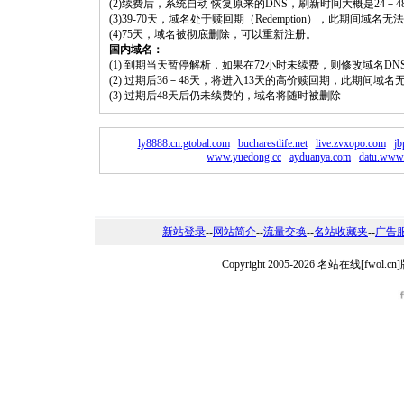
(2)续费后，系统自动 恢复原来的DNS，刷新时间大概是24－4
(3)39-70天，域名处于赎回期（Redemption），此期间域
(4)75天，域名被彻底删除，可以重新注册。
国内域名：
(1) 到期当天暂停解析，如果在72小时未续费，则修改域名D
(2) 过期后36－48天，将进入13天的高价赎回期，此期间域名
(3) 过期后48天后仍未续费的，域名将随时被删除
ly8888.cn.gtobal.com
bucharestlife.net
live.zvxopo.com
jb
www.yuedong.cc
ayduanya.com
datu.www.
新站登录
--
网站简介
--
流量交换
--
名站收藏夹
--
广告
Copyright 2005-2026 名站在线[fw