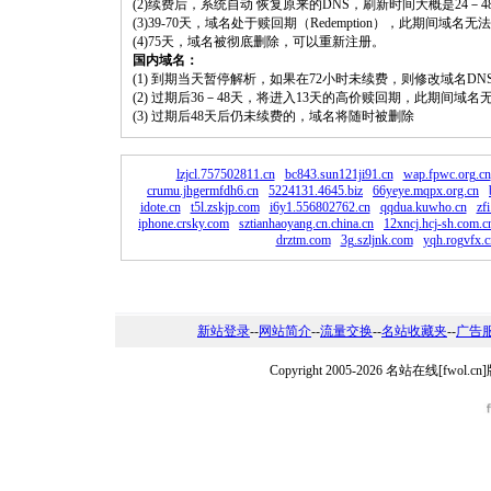
(2)续费后，系统自动 恢复原来的DNS，刷新时间大概是24－4
(3)39-70天，域名处于赎回期（Redemption），此期间域
(4)75天，域名被彻底删除，可以重新注册。
国内域名：
(1) 到期当天暂停解析，如果在72小时未续费，则修改域名D
(2) 过期后36－48天，将进入13天的高价赎回期，此期间域名
(3) 过期后48天后仍未续费的，域名将随时被删除
lzjcl.757502811.cn
bc843.sun121ji91.cn
wap.fpwc.org.cn
crumu.jhgermfdh6.cn
5224131.4645.biz
66yeye.mqpx.org.cn
idote.cn
t5l.zskjp.com
i6y1.556802762.cn
qqdua.kuwho.cn
zf
iphone.crsky.com
sztianhaoyang.cn.china.cn
12xncj.hcj-sh.com.c
drztm.com
3g.szljnk.com
yqh.rogvfx.c
新站登录
--
网站简介
--
流量交换
--
名站收藏夹
--
广告
Copyright 2005-2026 名站在线[fw