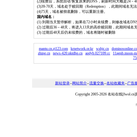
(2)续费后，系统自动 恢复原来的DNS，刷新时间大概是24－4
(3)39-70天，域名处于赎回期（Redemption），此期间域
(4)75天，域名被彻底删除，可以重新注册。
国内域名：
(1) 到期当天暂停解析，如果在72小时未续费，则修改域名D
(2) 过期后36－48天，将进入13天的高价赎回期，此期间域名
(3) 过期后48天后仍未续费的，域名将随时被删除
mantu.cn.zj123.com
krnetwork.or.kr
wzhjc.cn
dominosonline.c
zhing.cn
news-420.nktdhp.cn
aqdyb.027109.cc
11agnb.moon-ma
75
新站登录
--
网站简介
--
流量交换
--
名站收藏夹
--
广告
Copyright 2005-2026 名站在线[fw