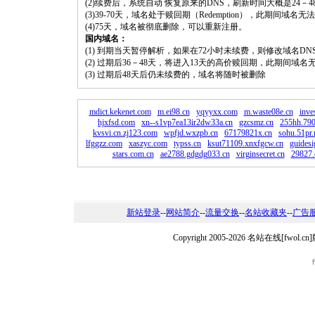
(2)续费后，系统自动 恢复原来的DNS，刷新时间大概是24－4
(3)39-70天，域名处于赎回期（Redemption），此期间域
(4)75天，域名被彻底删除，可以重新注册。
国内域名：
(1) 到期当天暂停解析，如果在72小时未续费，则修改域名D
(2) 过期后36－48天，将进入13天的高价赎回期，此期间域名
(3) 过期后48天后仍未续费的，域名将随时被删除
mdict.kekenet.com
m.ei98.cn
yqyyxx.com
m.waste08e.cn
inve
hjxfsd.com
xn--s1vp7ea13ir2dw33a.cn
gzcsmz.cn
255hh.790
kvsvi.cn.zj123.com
wpfjd.wxzpb.cn
67179821x.cn
sohu.51pr.
lfggzz.com
xaszyc.com
typss.cn
ksut71109.xnxfgcw.cn
guidesi
stars.com.cn
ae2788.gdgdg033.cn
virginsecret.cn
29827
新站登录
--
网站简介
--
流量交换
--
名站收藏夹
--
广告
Copyright 2005-2026 名站在线[fw