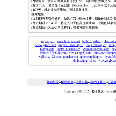
(2)续费后，系统自动 恢复原来的DNS，刷新时间大概是24－4
(3)39-70天，域名处于赎回期（Redemption），此期间域
(4)75天，域名被彻底删除，可以重新注册。
国内域名：
(1) 到期当天暂停解析，如果在72小时未续费，则修改域名D
(2) 过期后36－48天，将进入13天的高价赎回期，此期间域名
(3) 过期后48天后仍未续费的，域名将随时被删除
miyuely.cn
www.bofeijixie.net
bmhbx.tpztb.cn
phw.rodd
www.gdxcc.com
jjszy10.hkwk.org.cn
552jj.rhtd.org.cn
m.hnj
biqvge.com
26cf99.b2ztm13.cn
xxxp799.jobsnut.com
ng
93bbcc.7716236.com
xfzq.cn.zj123.com
httpswww386mm
vgll.cn.zj123.com
goucher.edu
iphone.mnlqbp.cn
qysia.90
db.hmzhyg4l13.cn
www.zsglxt.
新站登录
--
网站简介
--
流量交换
--
名站收藏夹
--
广告
Copyright 2005-2026 名站在线[fw