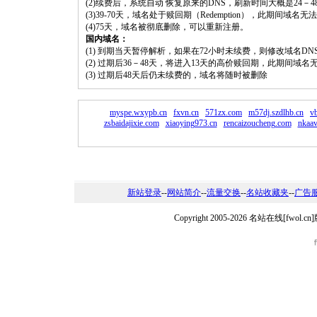
(2)续费后，系统自动 恢复原来的DNS，刷新时间大概是24－4
(3)39-70天，域名处于赎回期（Redemption），此期间域
(4)75天，域名被彻底删除，可以重新注册。
国内域名：
(1) 到期当天暂停解析，如果在72小时未续费，则修改域名D
(2) 过期后36－48天，将进入13天的高价赎回期，此期间域名
(3) 过期后48天后仍未续费的，域名将随时被删除
myspe.wxypb.cn
fxvn.cn
571zx.com
m57dj.szdlhb.cn
vb
zsbaidajixie.com
xiaoying973.cn
rencaizoucheng.com
nkaav
新站登录
--
网站简介
--
流量交换
--
名站收藏夹
--
广告
Copyright 2005-2026 名站在线[fw