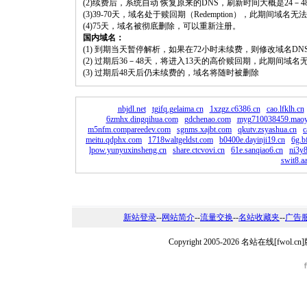
(2)续费后，系统自动 恢复原来的DNS，刷新时间大概是24－4
(3)39-70天，域名处于赎回期（Redemption），此期间域
(4)75天，域名被彻底删除，可以重新注册。
国内域名：
(1) 到期当天暂停解析，如果在72小时未续费，则修改域名D
(2) 过期后36－48天，将进入13天的高价赎回期，此期间域名
(3) 过期后48天后仍未续费的，域名将随时被删除
nbjdl.net
tgifq.gelaima.cn
1xzgz.c6386.cn
cao.lfklh.cn
6zmhx.dingqihua.com
gdchenao.com
myg710038459.maoy
m5nfm.compareedev.com
sgnms.xajbt.com
qkutv.zsyashua.cn
c
meitu.qdphx.com
1718waltgeldst.com
b0400e.dayinji19.cn
6g.b
lpow.yunyuxinsheng.cn
share.ctcvovi.cn
61e.sanqiao6.cn
ni3y
swit8.a
新站登录
--
网站简介
--
流量交换
--
名站收藏夹
--
广告
Copyright 2005-2026 名站在线[fw