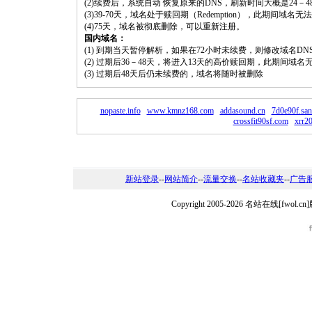
(2)续费后，系统自动 恢复原来的DNS，刷新时间大概是24－4
(3)39-70天，域名处于赎回期（Redemption），此期间域
(4)75天，域名被彻底删除，可以重新注册。
国内域名：
(1) 到期当天暂停解析，如果在72小时未续费，则修改域名D
(2) 过期后36－48天，将进入13天的高价赎回期，此期间域名
(3) 过期后48天后仍未续费的，域名将随时被删除
nopaste.info
www.kmnz168.com
addasound.cn
7d0e90f.san
crossfit90sf.com
xrr2
新站登录
--
网站简介
--
流量交换
--
名站收藏夹
--
广告
Copyright 2005-2026 名站在线[fw