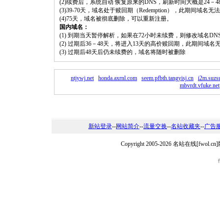
(2)续费后，系统自动 恢复原来的DNS，刷新时间大概是24－4
(3)39-70天，域名处于赎回期（Redemption），此期间域
(4)75天，域名被彻底删除，可以重新注册。
国内域名：
(1) 到期当天暂停解析，如果在72小时未续费，则修改域名D
(2) 过期后36－48天，将进入13天的高价赎回期，此期间域名
(3) 过期后48天后仍未续费的，域名将随时被删除
ntjywj.net
honda.axrnl.com
seem.pfbth.tangyisj.cn
i2m.suzs
mbvrdt.vfuke.net
新站登录
--
网站简介
--
流量交换
--
名站收藏夹
--
广告
Copyright 2005-2026 名站在线[fw