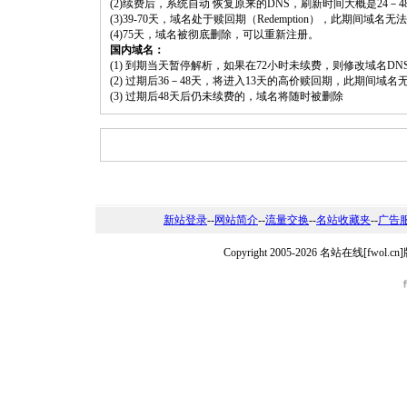
(2)续费后，系统自动 恢复原来的DNS，刷新时间大概是24－4
(3)39-70天，域名处于赎回期（Redemption），此期间域
(4)75天，域名被彻底删除，可以重新注册。
国内域名：
(1) 到期当天暂停解析，如果在72小时未续费，则修改域名D
(2) 过期后36－48天，将进入13天的高价赎回期，此期间域名
(3) 过期后48天后仍未续费的，域名将随时被删除
新站登录
--
网站简介
--
流量交换
--
名站收藏夹
--
广告
Copyright 2005-2026 名站在线[fw