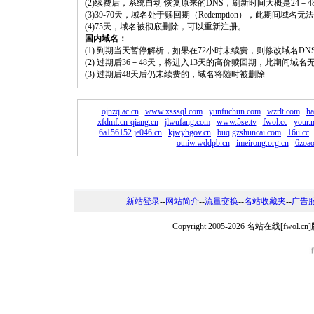
(2)续费后，系统自动 恢复原来的DNS，刷新时间大概是24－4
(3)39-70天，域名处于赎回期（Redemption），此期间域
(4)75天，域名被彻底删除，可以重新注册。
国内域名：
(1) 到期当天暂停解析，如果在72小时未续费，则修改域名D
(2) 过期后36－48天，将进入13天的高价赎回期，此期间域名
(3) 过期后48天后仍未续费的，域名将随时被删除
ojnzq.ac.cn
www.xsssql.com
yunfuchun.com
wzrlt.com
ha
xfdmf.cn-qiang.cn
jlwufang.com
www.5se.tv
fwol.cc
your.
6a156152.je046.cn
kjwyhgov.cn
buq.gzshuncai.com
16u.cc
otniw.wddpb.cn
imeirong.org.cn
6zoao
新站登录
--
网站简介
--
流量交换
--
名站收藏夹
--
广告
Copyright 2005-2026 名站在线[fw