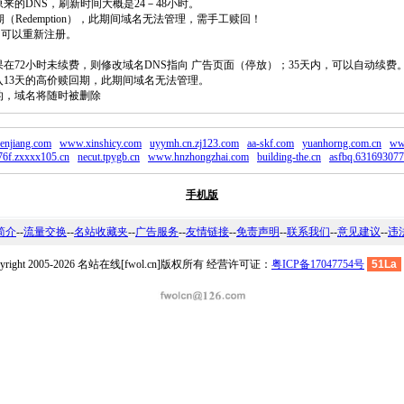
原来的DNS，刷新时间大概是24－48小时。
回期（Redemption），此期间域名无法管理，需手工赎回！
除，可以重新注册。
如果在72小时未续费，则修改域名DNS指向 广告页面（停放）；35天内，可以自动续费
将进入13天的高价赎回期，此期间域名无法管理。
费的，域名将随时被删除
enjiang.com
www.xinshicy.com
uyymh.cn.zj123.com
aa-skf.com
yuanhorng.com.cn
ww
76f.zxxxx105.cn
necut.tpygb.cn
www.hnzhongzhai.com
building-the.cn
asfbq.631693077
手机版
简介
--
流量交换
--
名站收藏夹
--
广告服务
--
友情链接
--
免责声明
--
联系我们
--
意见建议
--
违
pyright 2005-2026 名站在线[fwol.cn]版权所有 经营许可证：
粤ICP备17047754号
51La