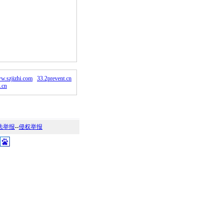
。
w.szjizhi.com
33.2prevent.cn
.cn
法举报
--
侵权举报