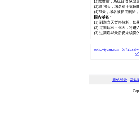
(2)续费后，系统自动 恢复
(3)39-70天，域名处于赎
(4)75天，域名被彻底删
国内域名：
(1) 到期当天暂停解析，
(2) 过期后36－48天，
(3) 过期后48天后仍未续
oohc.viyuan.com
57425.salw
be
新站登录
--
网站
Co