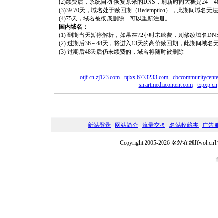
(2)续费后，系统自动 恢复原来的DNS，刷新时间大概是24－4
(3)39-70天，域名处于赎回期（Redemption），此期间域
(4)75天，域名被彻底删除，可以重新注册。
国内域名：
(1) 到期当天暂停解析，如果在72小时未续费，则修改域名D
(2) 过期后36－48天，将进入13天的高价赎回期，此期间域名
(3) 过期后48天后仍未续费的，域名将随时被删除
otjf.cn.zj123.com
tqixs.6773233.com
cbccommunitycente
smartmediacontent.com
txpxp.cn
新站登录
--
网站简介
--
流量交换
--
名站收藏夹
--
广告
Copyright 2005-2026 名站在线[fw