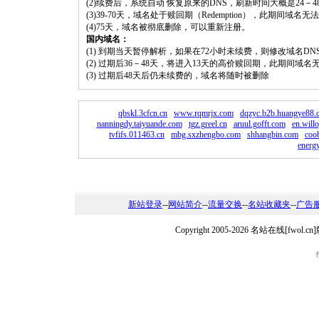
(2)续费后，系统自动 恢复原来的DNS，刷新时间大概是24－4
(3)39-70天，域名处于赎回期（Redemption），此期间域
(4)75天，域名被彻底删除，可以重新注册。
国内域名：
(1) 到期当天暂停解析，如果在72小时未续费，则修改域名D
(2) 过期后36－48天，将进入13天的高价赎回期，此期间域名
(3) 过期后48天后仍未续费的，域名将随时被删除
qbskl.3cfcn.cn
www.rqmrjx.com
dqzyc.b2b.huangye88.
nanningdy.taiyuande.com
tgz.greel.cn
aruul.gofft.com
en.willo
tvfifs.011463.cn
mbg.sxzhengbo.com
shhangbin.com
coo
energ
新站登录
--
网站简介
--
流量交换
--
名站收藏夹
--
广告
Copyright 2005-2026 名站在线[fw