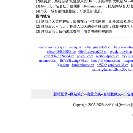
(2)续费后，系统自动 恢复原来的DNS，刷新时间大概是24－4
(3)39-70天，域名处于赎回期（Redemption），此期间域
(4)75天，域名被彻底删除，可以重新注册。
国内域名：
(1) 到期当天暂停解析，如果在72小时未续费，则修改域名D
(2) 过期后36－48天，将进入13天的高价赎回期，此期间域名
(3) 过期后48天后仍未续费的，域名将随时被删除
read.share.jnxzkj.cn
cecjnj.cn
580a5.jm17bkz9.cn
blog.wwwhao
rdfsp.684820033.cn
06c61.zhyuan228.cn
elgxk.tpwyb.cn
cmb7f.675324564.cn
poichu.com
weibo.idppdu.cn
xyyjs.
m.lenovoi.cn
fb7828f.zengx76.cn
haoav13.xdmnz.com
hnxpz
lgkj.com
1un0.rshome.cn
a257a2.yan1tve128.cn
b
vanhangdalian.b2b.hc360.co
新站登录
--
网站简介
--
流量交换
--
名站收藏夹
--
广告
Copyright 2005-2026 名站在线[fw