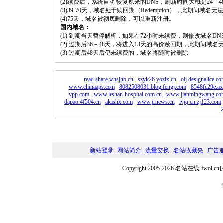
(2)续费后，系统自动 恢复原来的DNS，刷新时间大概是24－4
(3)39-70天，域名处于赎回期（Redemption），此期间域
(4)75天，域名被彻底删除，可以重新注册。
国内域名：
(1) 到期当天暂停解析，如果在72小时未续费，则修改域名D
(2) 过期后36－48天，将进入13天的高价赎回期，此期间域名
(3) 过期后48天后仍未续费的，域名将随时被删除
read.share.whsjhb.cn
szyk26.yozlx.cn
oij.designalice.c
www.chinaaps.com
8082508031.blog.fengj.com
8548fc29e.ax
vpp.com
www.leshan-hospital.com.cn
www.jianmingwang.co
dapao.4f504.cn
akashx.com
www.jrnews.cn
ivjq.cn.zj123.com
新站登录
--
网站简介
--
流量交换
--
名站收藏夹
--
广告
Copyright 2005-2026 名站在线[fw