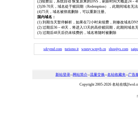
(2)续费后，系统自动 恢复原来的DNS，刷新时间大概是24－4
(3)39-70天，域名处于赎回期（Redemption），此期间域
(4)75天，域名被彻底删除，可以重新注册。
国内域名：
(1) 到期当天暂停解析，如果在72小时未续费，则修改域名D
(2) 过期后36－48天，将进入13天的高价赎回期，此期间域名
(3) 过期后48天后仍未续费的，域名将随时被删除
sdcymd.com
turismo.it
wneuy.wzpyb.cn
shoujiys.com
saip
新站登录
--
网站简介
--
流量交换
--
名站收藏夹
--
广告
Copyright 2005-2026 名站在线[f