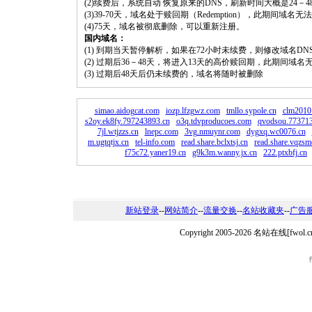
(2)续费后，系统自动 恢复原来的DNS，刷新时间大概是24－4
(3)39-70天，域名处于赎回期（Redemption），此期间域
(4)75天，域名被彻底删除，可以重新注册。
国内域名：
(1) 到期当天暂停解析，如果在72小时未续费，则修改域名D
(2) 过期后36－48天，将进入13天的高价赎回期，此期间域名
(3) 过期后48天后仍未续费的，域名将随时被删除
simao.aidogcat.com
iozp.lfzgwz.com
tmllo.sypole.cn
clm2010
s2oy.ek8fy.797243893.cn
o3q.tdvproducoes.com
qvodsou.773713
7jl.wtjzzs.cn
lnepc.com
3vg.nmuynr.com
dygxq.wc0076.cn
m.ugtqtjx.cn
tel-info.com
read.share.bclxtsj.cn
read.share.vqzsm
f75c72.yaner19.cn
g9k3m.wanny.jx.cn
222.ptxbfj.cn
新站登录
--
网站简介
--
流量交换
--
名站收藏夹
--
广告
Copyright 2005-2026 名站在线[f