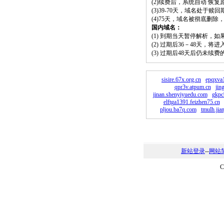
(2)续费后，系统自动 恢复
(3)39-70天，域名处于赎
(4)75天，域名被彻底删
国内域名：
(1) 到期当天暂停解析，
(2) 过期后36－48天，
(3) 过期后48天后仍未续
sisire.67x.org.cn
epqxva
qpr3v.atpum.cn
jin
jinan.shenyiyuedu.com
gkpc
elftga1391.feizhen75.cn
pljou.ba7q.com
tmulh.jia
新站登录
--
网站
C