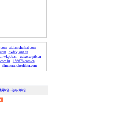
。
.com
zidian.shufaai.com
.com
nxdzkj.org.cn
n.wkpbb.cn
avlxo.wtptb.cn
.com.br
156678.com.cn
slimmerandhealthier.com
法举报
--
侵权举报
a