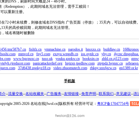
原来的DNS，刷新时间大概是24－48小时。
回期（Redemption），此期间域名无法管理，需手工赎回！
除，可以重新注册。
如果在72小时未续费，则修改域名DNS指向 广告页面（停放）；35天内，可以自动续费
将进入13天的高价赎回期，此期间域名无法管理。
费的，域名将随时被删除
1456.tmr587b7.cn
fishfz.cn
ymmachine.cn
parodos.it
hnsxxs.cn
buildlaw.cn
168kronos
gboshi.com
mmvcd.cn
fny5.com
exzyu.wmpdb.cn
ios.qytdc.cn
yhy.cn
4ycnc.dingqihua
bx.com
www.bqcpuxc.cn
tuso.uk
youku.gzpkw.cn
bookxin.cn
zhhl.cn.zj123.com
gmwt
vtelyh.rjreducer.com
panicattackrelief.org
hnjzxp.jpedlow.com
ztpjpdz.bsjggc.cn
sebraesp
njuecn.com
37d6438.zqqkyz18.cn
video.zhuomutech.com
rhkpy.xnxfgcw.cn
gn1389.or.kr
手机版
简介
--
流量交换
--
名站收藏夹
--
广告服务
--
友情链接
--
免责声明
--
联系我们
--
意见建议
--
违
opyright 2005-2026 名站在线[fwol.cn]版权所有 经营许可证：
粤ICP备17047754号
51L