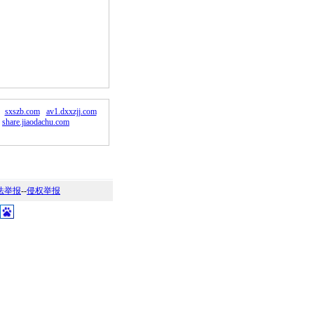
。
sxszb.com
av1.dxxzjj.com
share.jiaodachu.com
法举报
--
侵权举报