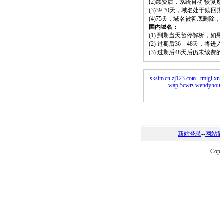
(2)续费后，系统自动 恢复
(3)39-70天，域名处于赎
(4)75天，域名被彻底删
国内域名：
(1) 到期当天暂停解析，
(2) 过期后36－48天，
(3) 过期后48天后仍未续
sksim.cn.zj123.com
tmigi.x
wap.5cwrs.wendyhou
新站登录
--
网站
Co