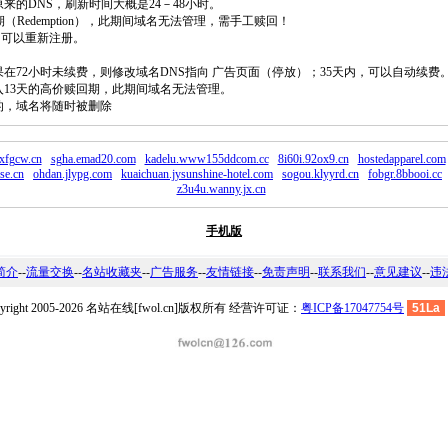
原来的DNS，刷新时间大概是24－48小时。
回期（Redemption），此期间域名无法管理，需手工赎回！
除，可以重新注册。
如果在72小时未续费，则修改域名DNS指向 广告页面（停放）；35天内，可以自动续费
将进入13天的高价赎回期，此期间域名无法管理。
费的，域名将随时被删除
nxfgcw.cn
sgha.emad20.com
kadelu.www155ddcom.cc
8i60i.92ox9.cn
hostedapparel.com
se.cn
ohdan.jlypg.com
kuaichuan.jysunshine-hotel.com
sogou.klyyrd.cn
fobgr.8bbooi.cc
z3u4u.wanny.jx.cn
手机版
简介
--
流量交换
--
名站收藏夹
--
广告服务
--
友情链接
--
免责声明
--
联系我们
--
意见建议
--
违
pyright 2005-2026 名站在线[fwol.cn]版权所有 经营许可证：
粤ICP备17047754号
51La