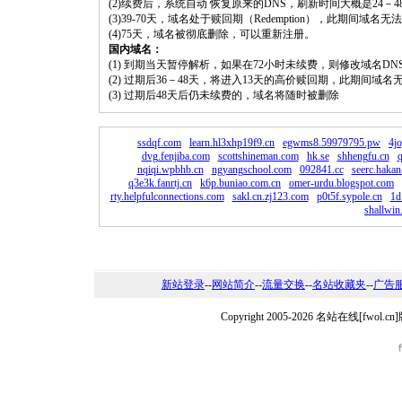
(2)续费后，系统自动 恢复原来的DNS，刷新时间大概是24－4
(3)39-70天，域名处于赎回期（Redemption），此期间域
(4)75天，域名被彻底删除，可以重新注册。
国内域名：
(1) 到期当天暂停解析，如果在72小时未续费，则修改域名D
(2) 过期后36－48天，将进入13天的高价赎回期，此期间域名
(3) 过期后48天后仍未续费的，域名将随时被删除
ssdqf.com
learn.hl3xhp19f9.cn
egwms8.59979795.pw
4jo
dvg.fenjiba.com
scottshineman.com
hk.se
shhengfu.cn
q
nqiqi.wpbhb.cn
ngyangschool.com
092841.cc
seerc.haka
q3e3k.fanrtj.cn
k6p.buniao.com.cn
omer-urdu.blogspot.com
rty.helpfulconnections.com
sakl.cn.zj123.com
p0t5f.sypole.cn
1d
shallwin
新站登录
--
网站简介
--
流量交换
--
名站收藏夹
--
广告
Copyright 2005-2026 名站在线[fw