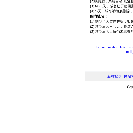
(2)续费后，系统自动 恢复
(3)39-70天，域名处于赎
(4)75天，域名被彻底删
国内域名：
(1) 到期当天暂停解析，
(2) 过期后36－48天，
(3) 过期后48天后仍未续
thec.us
m.share.hatemisu
m.ll
新站登录
--
网站
Co