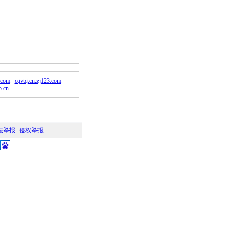
。
.com
cqvtq.cn.zj123.com
p.cn
法举报
--
侵权举报