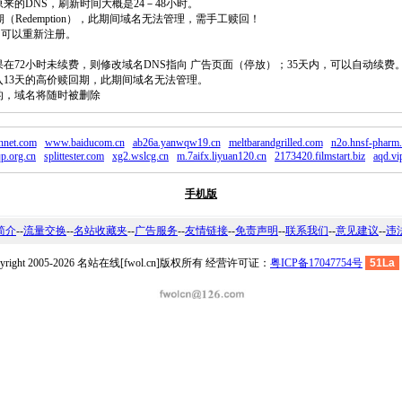
原来的DNS，刷新时间大概是24－48小时。
回期（Redemption），此期间域名无法管理，需手工赎回！
除，可以重新注册。
如果在72小时未续费，则修改域名DNS指向 广告页面（停放）；35天内，可以自动续费
将进入13天的高价赎回期，此期间域名无法管理。
费的，域名将随时被删除
nnet.com
www.baiducom.cn
ab26a.yanwqw19.cn
meltbarandgrilled.com
n2o.hnsf-pharm
qp.org.cn
splittester.com
xg2.wslcg.cn
m.7aifx.liyuan120.cn
2173420.filmstart.biz
aqd.vi
手机版
简介
--
流量交换
--
名站收藏夹
--
广告服务
--
友情链接
--
免责声明
--
联系我们
--
意见建议
--
违
pyright 2005-2026 名站在线[fwol.cn]版权所有 经营许可证：
粤ICP备17047754号
51La