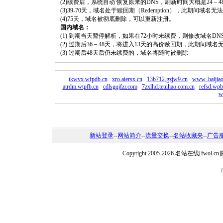
(2)续费后，系统自动 恢复原来的DNS，刷新时间大概是24－4
(3)39-70天，域名处于赎回期（Redemption），此期间域
(4)75天，域名被彻底删除，可以重新注册。
国内域名：
(1) 到期当天暂停解析，如果在72小时未续费，则修改域名D
(2) 过期后36－48天，将进入13天的高价赎回期，此期间域名
(3) 过期后48天后仍未续费的，域名将随时被删除
tkwvx.wfpdb.cn
xro.aiersx.cn
13b712.gzjw9.cn
www..haijia
atrdm.wtpfb.cn
cdlsgqjfzr.com
7zxlhd.tetuhao.com.cn
refsd.wpb
w
新站登录
--
网站简介
--
流量交换
--
名站收藏夹
--
广告
Copyright 2005-2026 名站在线[fw