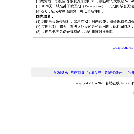
(2)续费后，系统自动 恢复原来的DNS，刷新时间大概是24－4
(3)39-70天，域名处于赎回期（Redemption），此期间域
(4)75天，域名被彻底删除，可以重新注册。
国内域名：
(1) 到期当天暂停解析，如果在72小时未续费，则修改域名D
(2) 过期后36－48天，将进入13天的高价赎回期，此期间域名
(3) 过期后48天后仍未续费的，域名将随时被删除
todayfocus.cn
新站登录
--
网站简介
--
流量交换
--
名站收藏夹
--
广告
Copyright 2005-2026 名站在线[fw