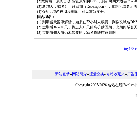
(2)续费后，系统自动 恢复原来的DNS，刷新时间大概是24－4
(3)39-70天，域名处于赎回期（Redemption），此期间域
(4)75天，域名被彻底删除，可以重新注册。
国内域名：
(1) 到期当天暂停解析，如果在72小时未续费，则修改域名D
(2) 过期后36－48天，将进入13天的高价赎回期，此期间域名
(3) 过期后48天后仍未续费的，域名将随时被删除
toy123.
新站登录
--
网站简介
--
流量交换
--
名站收藏夹
--
广告
Copyright 2005-2026 名站在线[fw