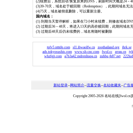
(2)续费后，系统自动 恢复原来的DNS，刷新时间大概是24－4
(3)39-70天，域名处于赎回期（Redemption），此期间域
(4)75天，域名被彻底删除，可以重新注册。
国内域名：
(1) 到期当天暂停解析，如果在72小时未续费，则修改域名D
(2) 过期后36－48天，将进入13天的高价赎回期，此期间域名
(3) 过期后48天后仍未续费的，域名将随时被删除
tpfv5.ntttdp.com
sl1.ibwaolfw.cn
zoothailand.org
jhrk.se
ads.tokyosushis.com
www.sh-cnc.com
fwol.cc
zrrau.cn
iy
whzfgjj.com
a7b3a42.mdrenliuqa.cn
zuhbu.jh87.net
222lud
新站登录
--
网站简介
--
流量交换
--
名站收藏夹
--
广告
Copyright 2005-2026 名站在线[fw