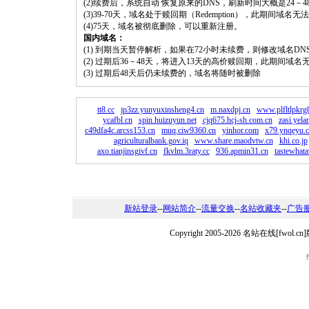
(2)续费后，系统自动 恢复原来的DNS，刷新时间大概是24－4
(3)39-70天，域名处于赎回期（Redemption），此期间域
(4)75天，域名被彻底删除，可以重新注册。
国内域名：
(1) 到期当天暂停解析，如果在72小时未续费，则修改域名D
(2) 过期后36－48天，将进入13天的高价赎回期，此期间域名
(3) 过期后48天后仍未续费的，域名将随时被删除
tt8.cc
jp3zz.yunyuxinsheng4.cn
m.naxdpj.cn
www.plfltlpkrg
ycafbl.cn
spin.huizuyun.net
cjq675.hcj-sh.com.cn
zasi.yel
c49dfa4c.arcss153.cn
muq.ciw9360.cn
yinhor.com
x79.ynqeyu.
agriculturalbank.gov.iq
www.share.maodvtw.cn
khi.co.jp
axo.tianjinsgivf.cn
fkvlm.3raty.cc
936.apmin31.cn
tastewhat
新站登录
--
网站简介
--
流量交换
--
名站收藏夹
--
广告
Copyright 2005-2026 名站在线[fw