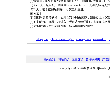
(2)续费后，系统自动 恢复原来的DNS，刷新时间大概是24－4
(3)39-70天，域名处于赎回期（Redemption），此期间域
(4)75天，域名被彻底删除，可以重新注册。
国内域名：
(1) 到期当天暂停解析，如果在72小时未续费，则修改域名D
(2) 过期后36－48天，将进入13天的高价赎回期，此期间域名
(3) 过期后48天后仍未续费的，域名将随时被删除
tv1.igcj.cn
iphone.kanlan.org.cn
cn-nmg.com
meteo24.ch
p
新站登录
--
网站简介
--
流量交换
--
名站收藏夹
--
广告
Copyright 2005-2026 名站在线[fw