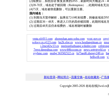
(2)续费后，系统自动 恢复原来的DNS，刷新时间大概是24－4
(3)39-70天，域名处于赎回期（Redemption），此期间域
(4)75天，域名被彻底删除，可以重新注册。
国内域名：
(1) 到期当天暂停解析，如果在72小时未续费，则修改域名D
(2) 过期后36－48天，将进入13天的高价赎回期，此期间域名
(3) 过期后48天后仍未续费的，域名将随时被删除
vmta.xfc011.com
zhongshan.auto.sohu.com
ycstc.gov.cn
cnyc
wrkwv.cn.zj123.com
hn2h.sfqr.cn
www.houliangjituan.cn
mxq
i.2mci42w13.cn
npeixunfuzhuang.wikidot.com
czfeiron
7resg.dingqihua.com
www446cccom.cn
news.xrttvtrvrfd.cn
syyhmc.com
npzbg.563502522.cn
fa75aed6.zhengy249.cn
li
bellwell.com
v
新站登录
--
网站简介
--
流量交换
--
名站收藏夹
--
广告
Copyright 2005-2026 名站在线[fw