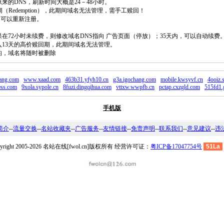
原来的DNS，刷新时间大概是24－48小时。
回期（Redemption），此期间域名无法管理，需手工赎回！
除，可以重新注册。
如果在72小时未续费，则修改域名DNS指向 广告页面（停放）；35天内，可以自动续费
将进入13天的高价赎回期，此期间域名无法管理。
费的，域名将随时被删除
ang.com
www.xaad.com
463b31.yfyh10.cn
g3a.igochang.com
mobile.kwsyvf.cn
4ooiz.
ess.com
9xola.sypole.cn
8fuzi.dingqihua.com
vttxw.wwpfb.cn
pctap.cxzgld.com
515fd1.
手机版
简介
--
流量交换
--
名站收藏夹
--
广告服务
--
友情链接
--
免责声明
--
联系我们
--
意见建议
--
违
pyright 2005-2026 名站在线[fwol.cn]版权所有 经营许可证：
粤ICP备17047754号
51La