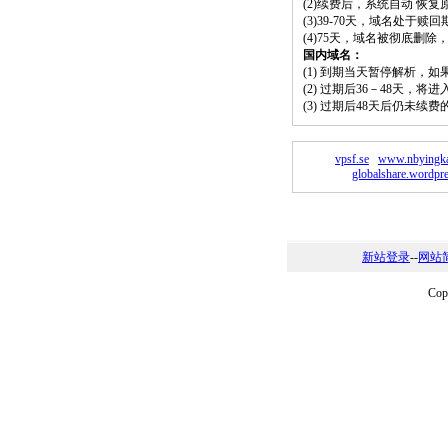
(2)续费后，系统自动 恢复
(3)39-70天，域名处于赎
(4)75天，域名被彻底删
国内域名：
(1) 到期当天暂停解析，
(2) 过期后36－48天，
(3) 过期后48天后仍未续
vpsf.se
www.nbyingk
globalshare.wordpr
新站登录
--
网站
Co