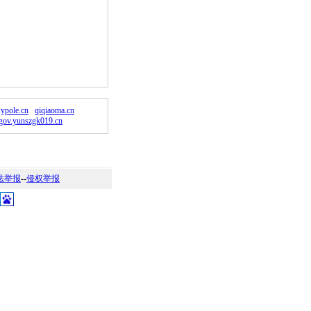
。
sypole.cn
qiqiaoma.cn
gov.yunszgk019.cn
法举报
--
侵权举报