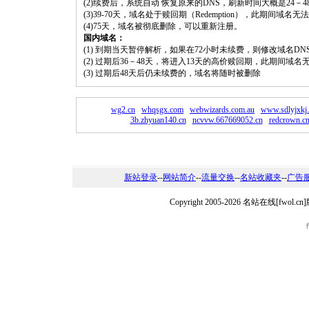
(2)续费后，系统自动 恢复原来的DNS，刷新时间大概是24－4
(3)39-70天，域名处于赎回期（Redemption），此期间域
(4)75天，域名被彻底删除，可以重新注册。
国内域名：
(1) 到期当天暂停解析，如果在72小时未续费，则修改域名D
(2) 过期后36－48天，将进入13天的高价赎回期，此期间域名
(3) 过期后48天后仍未续费的，域名将随时被删除
wg2.cn
whqsgx.com
webwizards.com.au
www.sdlyjxkj
3b.zhyuan140.cn
ncvvw.667669052.cn
redcrown.c
新站登录
--
网站简介
--
流量交换
--
名站收藏夹
--
广告
Copyright 2005-2026 名站在线[fw