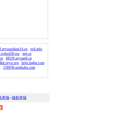
。
f.mysunshine14.cn
zvh.info
.ivdsed36.pw
mtj.cn
cn
681f9.zzyuan8.cn
4kk.eeyw.org
hrtjx.bajhg.com
n
156938.qiqibubu.com
法举报
--
侵权举报
a