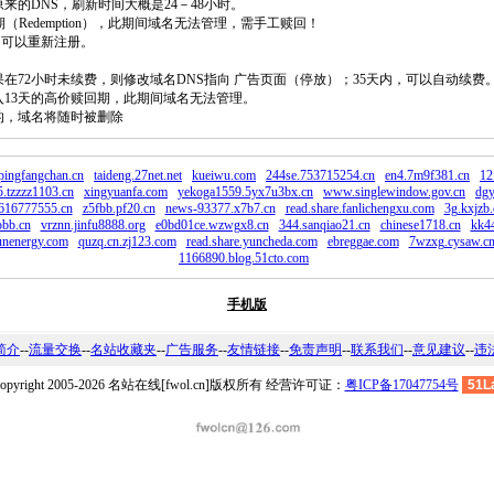
原来的DNS，刷新时间大概是24－48小时。
回期（Redemption），此期间域名无法管理，需手工赎回！
除，可以重新注册。
如果在72小时未续费，则修改域名DNS指向 广告页面（停放）；35天内，可以自动续费
将进入13天的高价赎回期，此期间域名无法管理。
费的，域名将随时被删除
pingfangchan.cn
taideng.27net.net
kueiwu.com
244se.753715254.cn
en4.7m9f381.cn
12
.tzzzz1103.cn
xingyuanfa.com
yekoga1559.5yx7u3bx.cn
www.singlewindow.gov.cn
dgy
.616777555.cn
z5fbb.pf20.cn
news-93377.x7b7.cn
read.share.fanlichengxu.com
3g.kxjzb.
bb.cn
vrznn.jinfu8888.org
e0bd01ce.wzwgx8.cn
344.sanqiao21.cn
chinese1718.cn
kk4
unenergy.com
quzq.cn.zj123.com
read.share.yuncheda.com
ebreggae.com
7wzxg.cysaw.c
1166890.blog.51cto.com
手机版
简介
--
流量交换
--
名站收藏夹
--
广告服务
--
友情链接
--
免责声明
--
联系我们
--
意见建议
--
违
opyright 2005-2026 名站在线[fwol.cn]版权所有 经营许可证：
粤ICP备17047754号
51L