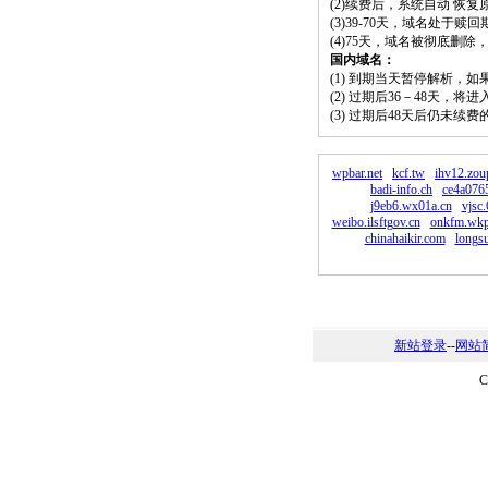
(2)续费后，系统自动 恢复
(3)39-70天，域名处于赎
(4)75天，域名被彻底删
国内域名：
(1) 到期当天暂停解析，
(2) 过期后36－48天，
(3) 过期后48天后仍未续
wpbar.net
kcf.tw
ihv12.zou
badi-info.ch
ce4a0765
j9eb6.wx01a.cn
vjsc
weibo.ilsftgov.cn
onkfm.wkp
chinahaikir.com
longs
新站登录
--
网站
C