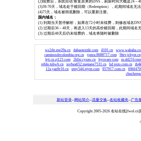
(2)续费后，系统自动 恢复原来的DNS，刷新时间大概是24－4
(3)39-70天，域名处于赎回期（Redemption），此期间域
(4)75天，域名被彻底删除，可以重新注册。
国内域名：
(1) 到期当天暂停解析，如果在72小时未续费，则修改域名D
(2) 过期后36－48天，将进入13天的高价赎回期，此期间域名
(3) 过期后48天后仍未续费的，域名将随时被删除
ws2dp.mg29a.cn
dabaotextile.com
jl101.cn
www.wahaha.co
caminosdecolombia.org.cn
yqnra.8688717.com
9itrv.jchypt.cn
lejj.cn.zj123.com
2hfiq.cysaw.cn
hysware.com
m.dd231comu
njbln.tphwb.cn
iovbea652.majiang7531.cn
hd.pxto.com.cn
ih4k
12a.yan9r16.cn
qmy544.njynt.com
957917.com.cn
696f470
chucheng
新站登录
--
网站简介
--
流量交换
--
名站收藏夹
--
广告
Copyright 2005-2026 名站在线[fw