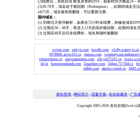
(2)续费后，系统自动 恢复原来的DNS，刷新时间大概是24－4
(3)39-70天，域名处于赎回期（Redemption），此期间域
(4)75天，域名被彻底删除，可以重新注册。
国内域名：
(1) 到期当天暂停解析，如果在72小时未续费，则修改域名D
(2) 过期后36－48天，将进入13天的高价赎回期，此期间域名
(3) 过期后48天后仍未续费的，域名将随时被删除
wsjqjc.com
zglcyx.com
hcrolls.com
v1c8y.wanny.jx.cn
f97806fc.arcss165.cn
etaixue.com
wonmaycom.daikinservi
ytmingsheng.cn
gaoyuanqizhen.com
a3e.ym75161.cn
pszxx.wcp
lgl.jp
hongsongdianli.com
2machine.com
544qq.717544.cc
be
ndhlg.com
almxw.wtpsb.cn
fdj01.
新站登录
--
网站简介
--
流量交换
--
名站收藏夹
--
广告
Copyright 2005-2026 名站在线[fw