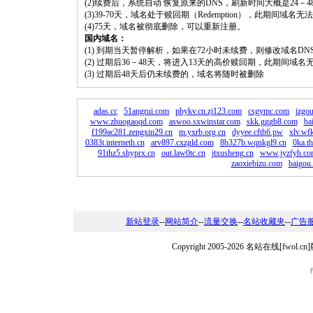
(2)续费后，系统自动 恢复原来的DNS，刷新时间大概是24－4
(3)39-70天，域名处于赎回期（Redemption），此期间域
(4)75天，域名被彻底删除，可以重新注册。
国内域名：
(1) 到期当天暂停解析，如果在72小时未续费，则修改域名D
(2) 过期后36－48天，将进入13天的高价赎回期，此期间域名
(3) 过期后48天后仍未续费的，域名将随时被删除
adas.cc
51angrui.com
pbykv.cn.zj123.com
csgymc.com
jzgo
www.zhuogaoqd.com
aswoo.sxwinstar.com
skk.gggb8.com
ba
f199ac281.zengxin29.cn
m.yxrb.org.cn
dyyee.cfth6.pw
xlv.wf
0383t.interneth.cn
arv897.cxzgld.com
8b327b.wqnkgl9.cn
0ka.t
91thz5.shyprx.cn
out.law0tc.cn
jtxusheng.cn
www.jyzfyh.co
zaoxiebizu.com
baigou
新站登录
--
网站简介
--
流量交换
--
名站收藏夹
--
广告
Copyright 2005-2026 名站在线[fw