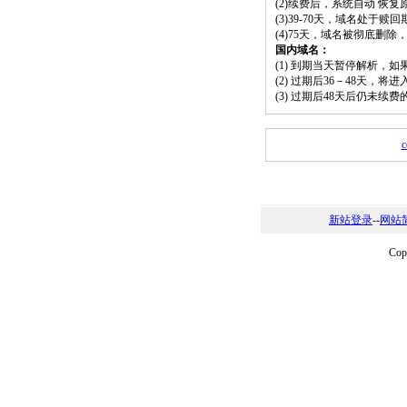
(2)续费后，系统自动 恢复
(3)39-70天，域名处于赎
(4)75天，域名被彻底删
国内域名：
(1) 到期当天暂停解析，
(2) 过期后36－48天，
(3) 过期后48天后仍未续
c
新站登录
--
网站
Co