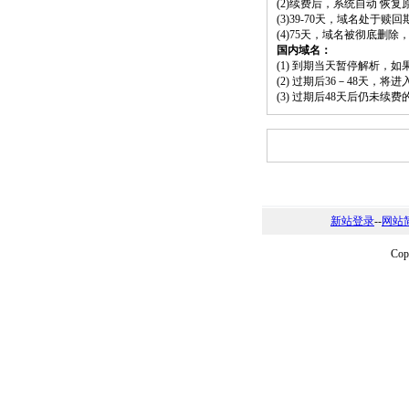
(2)续费后，系统自动 恢复
(3)39-70天，域名处于赎
(4)75天，域名被彻底删
国内域名：
(1) 到期当天暂停解析，
(2) 过期后36－48天，
(3) 过期后48天后仍未续
新站登录
--
网站
Co