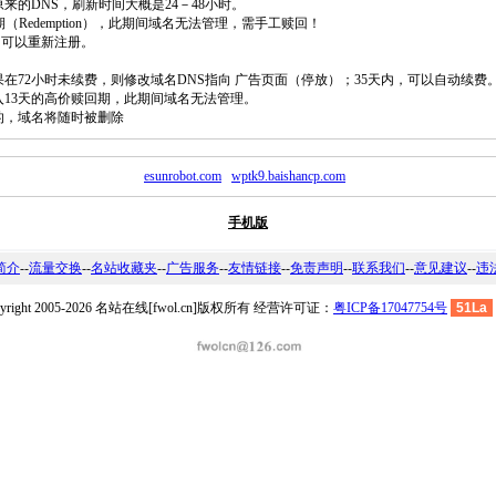
原来的DNS，刷新时间大概是24－48小时。
回期（Redemption），此期间域名无法管理，需手工赎回！
除，可以重新注册。
如果在72小时未续费，则修改域名DNS指向 广告页面（停放）；35天内，可以自动续费
将进入13天的高价赎回期，此期间域名无法管理。
费的，域名将随时被删除
esunrobot.com
wptk9.baishancp.com
手机版
简介
--
流量交换
--
名站收藏夹
--
广告服务
--
友情链接
--
免责声明
--
联系我们
--
意见建议
--
违
pyright 2005-2026 名站在线[fwol.cn]版权所有 经营许可证：
粤ICP备17047754号
51La