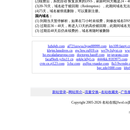
(2)续费后，系统自动 恢复原来的DNS，刷新时间大概是24－4
(3)39-70天，域名处于赎回期（Redemption），此期间域
(4)75天，域名被彻底删除，可以重新注册。
国内域名：
(1) 到期当天暂停解析，如果在72小时未续费，则修改域名D
(2) 过期后36－48天，将进入13天的高价赎回期，此期间域名
(3) 过期后48天后仍未续费的，域名将随时被删除
hzhdgb.com
al721uswsa.hyag88999.com
kts109.fanrtj.c
kbrjm.hmolives.cn
gw3pw.ru919.cn
we7ly.fxlyxt.cn
www
ho.escaladaeuropa.com
doctorgu.haodf.com
jer.javarata.com
facaf9eeb.ycbx11.cn
qeklg.k0yl.cn
4444kk.8183975.com
cvte.cn.zj123.com
1cbz.com
zxffpz.vnanke.com
8z3.9wrmlg.
hgc.zdq1688.com
ldpr
新站登录
--
网站简介
--
流量交换
--
名站收藏夹
--
广告
Copyright 2005-2026 名站在线[fw