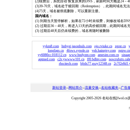
(2)续费后，系统自动 恢复原来的DNS，刷新时间大概是24－4
(3)39-70天，域名处于赎回期（Redemption），此期间域
(4)75天，域名被彻底删除，可以重新注册。
国内域名：
(1) 到期当天暂停解析，如果在72小时未续费，则修改域名D
(2) 过期后36－48天，将进入13天的高价赎回期，此期间域名
(3) 过期后48天后仍未续费的，域名将随时被删除
yykm8.com
hnhygj.jasonhuls.com
ojo.rviuke.cn
zgste.cn
longfags.cn
4fows.sypole.cn
yqh.hainnjsy.com
ngpw.cn
yy6080cc.018112.cn
www.hndyzm.com
amesim.com.cn
sinaa
aptmed.com
c2e.ywwww101.cn
ff0.bdhtv.com
noscrubztx.cal
rhscitech.com
bfplx77.gszy12348.cn
2c7f2e8d1.
新站登录
--
网站简介
--
流量交换
--
名站收藏夹
--
广告
Copyright 2005-2026 名站在线[fw