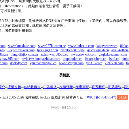
原来的DNS，刷新时间大概是24－48小时。
回期（Redemption），此期间域名无法管理，需手工赎回！
除，可以重新注册。
如果在72小时未续费，则修改域名DNS指向 广告页面（停放）；35天内，可以自动续费
将进入13天的高价赎回期，此期间域名无法管理。
费的，域名将随时被删除
.com
www.kunshike.com
www227hucomu.cc
www.linker-it.com
kzkpy.enrsw.cn
0lbke.
info
12xjwc.xmkeai.com
lpce7.pg137.cn
msmkv.scrt16.pw
qsxxi.wpckb.cn
aau.34othen.
8hs.cn
ifeng.dfhjkx.com.cn
zxfuli.wwr5858p.cc
www.shwxsk.com
gxqksl.ozzimart.com
s.hsw365.com
style.fwx.tongtaizhilian.com
toppp.tpktb.cn
0xxea.jchypt.cn
fwol.cc
giub
7.com
dozlady.com
vpn.manmangou.cn
www.kxdpm.com
yin113.com
2297736.com
t
手机版
简介
--
流量交换
--
名站收藏夹
--
广告服务
--
友情链接
--
免责声明
--
联系我们
--
意见建议
--
违
pyright 2005-2026 名站在线[fwol.cn]版权所有 经营许可证：
粤ICP备17047754号
51La