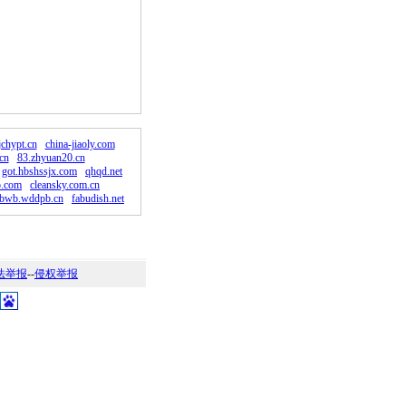
。
jchypt.cn
china-jiaoly.com
cn
83.zhyuan20.cn
got.hbshssjx.com
qhqd.net
o.com
cleansky.com.cn
obwb.wddpb.cn
fabudish.net
法举报
--
侵权举报