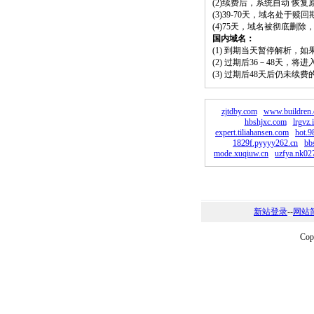
(2)续费后，系统自动 恢复
(3)39-70天，域名处于赎
(4)75天，域名被彻底删
国内域名：
(1) 到期当天暂停解析，
(2) 过期后36－48天，
(3) 过期后48天后仍未续
zjtdby.com
www.buildren
hbshjxc.com
lrgvz.
expert.tiliahansen.com
hot.9
1829f.pyyyy262.cn
bb
mode.xuqiuw.cn
uzfya.nk02
新站登录
--
网站
Co